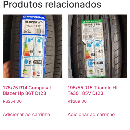
Produtos relacionados
175/75 R14 Compasal
195/55 R15 Triangle Ht
Blazer Hp 86T Dt23
Te301 85V Dt23
R$
254,00
R$
269,00
Adicionar ao carrinho
Adicionar ao carrinho