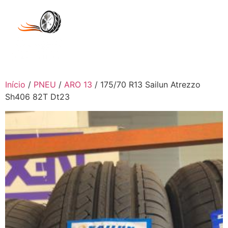
Início
/
PNEU
/
ARO 13
/ 175/70 R13 Sailun Atrezzo
Sh406 82T Dt23