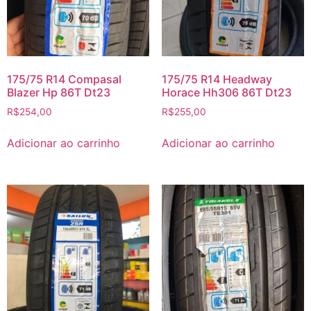
175/75 R14 Compasal
175/75 R14 Headway
Blazer Hp 86T Dt23
Horace Hh306 86T Dt23
R$
254,00
R$
255,00
Adicionar ao carrinho
Adicionar ao carrinho