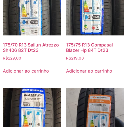
175/70 R13 Sailun Atrezzo
175/75 R13 Compasal
Sh406 82T Dt23
Blazer Hp 84T Dt23
R$
229,00
R$
219,00
Adicionar ao carrinho
Adicionar ao carrinho